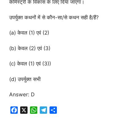
केमिस्ट्री के विकास के लिए दिया जाएगा।
उपर्युक्‍त कथनों में से कौन-सा/से कथन सही है/हैं?
(a) केवल (1) एवं (2)
(b) केवल (2) एवं (3)
(c) केवल (1) एवं (3))
(d) उपर्युक्‍त सभी
Answer: D
F
X
W
T
S
a
h
e
h
c
a
l
a
e
t
e
r