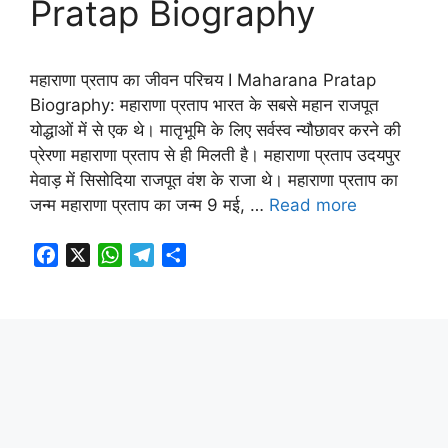
Pratap Biography
महाराणा प्रताप का जीवन परिचय I Maharana Pratap
Biography: महाराणा प्रताप भारत के सबसे महान राजपूत
योद्धाओं में से एक थे। मातृभूमि के लिए सर्वस्व न्यौछावर करने की
प्रेरणा महाराणा प्रताप से ही मिलती है। महाराणा प्रताप उदयपुर
मेवाड़ में सिसोदिया राजपूत वंश के राजा थे। महाराणा प्रताप का
जन्म महाराणा प्रताप का जन्म 9 मई, …
Read more
F
X
W
T
S
a
h
e
h
c
a
l
a
e
t
e
r
b
s
g
e
o
A
r
o
p
a
k
p
m