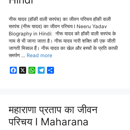
नीरू यादव (हॉकी वाली सरपंच) का जीवन परिचय हॉकी वाली
सरपंच (नीरू यादव) का जीवन परिचय I Neeru Yadav
Biography in Hindi: नीरू यादव को हॉकी वाली सरपंच के
नाम से भी जाना जाता है। नीरू यादव नारी शक्ति की एक जीती
जागती मिसाल हैं। नीरू यादव का खेल और बच्चों के प्रति काफी
समर्पण …
Read more
F
X
W
T
S
a
h
e
h
c
a
l
a
e
t
e
r
b
s
g
e
o
A
r
महाराणा प्रताप का जीवन
o
p
a
परिचय I Maharana
k
p
m