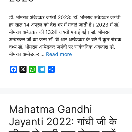
डॉ. भीमराव अंबेडकर जयंती 2023: डॉ. भीमराव अंबेडकर जयंती
हर साल 14 अप्रैल को देश भर में मनाई जाती है। 2023 में डॉ.
भीमराव अंबेडकर की 132वीं जयंती मनाई गई। डॉ. भीमराव
अम्बेडकर जी का जन्म डॉ. बी.आर अम्बेडकर के बारे में कुछ रोचक
तथ्य डॉ. भीमराव अम्बेडकर जयंती पर सार्वजनिक अवकाश डॉ.
भीमराव अम्बेडकर …
Read more
F
X
W
T
S
a
h
e
h
c
a
l
a
e
t
e
r
b
s
g
e
o
A
r
Mahatma Gandhi
o
p
a
Jayanti 2022: गांधी जी के
k
p
m