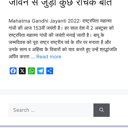
जीवन से जुड़ी कुछ रोचक बातें
Mahatma Gandhi Jayanti 2022: राष्ट्रपिता महात्मा
गांधी की आज 153वीं जयंती है। हर साल देश में 2 अक्टूबर को
राष्ट्रपिता महात्मा गांधी की जयंती मनाई जाती है। बापू के
जन्मदिवस को पूरा राष्ट्र राष्ट्रीय पर्व के तौर पर मनाता है और
उनके सत्य व अहिंसा के विचारों को याद करते हुए उन्हें श्रद्धांजलि
अर्पित करता …
Read more
F
X
W
T
S
a
h
e
h
c
a
l
a
e
t
e
r
b
s
g
e
o
A
r
Search
o
p
a
for:
k
p
m