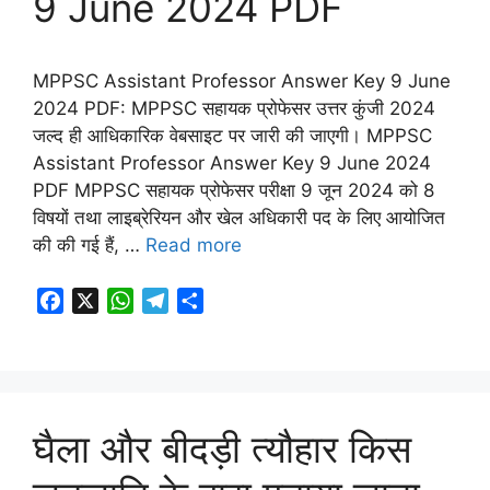
9 June 2024 PDF
MPPSC Assistant Professor Answer Key 9 June
2024 PDF: MPPSC सहायक प्रोफेसर उत्तर कुंजी 2024
जल्द ही आधिकारिक वेबसाइट पर जारी की जाएगी। MPPSC
Assistant Professor Answer Key 9 June 2024
PDF MPPSC सहायक प्रोफेसर परीक्षा 9 जून 2024 को 8
विषयों तथा लाइब्रेरियन और खेल अधिकारी पद के लिए आयोजित
की की गई हैं, …
Read more
F
X
W
T
S
a
h
e
h
c
a
l
a
e
t
e
r
b
s
g
e
o
A
r
घैला और बीदड़ी त्यौहार किस
o
p
a
k
p
m