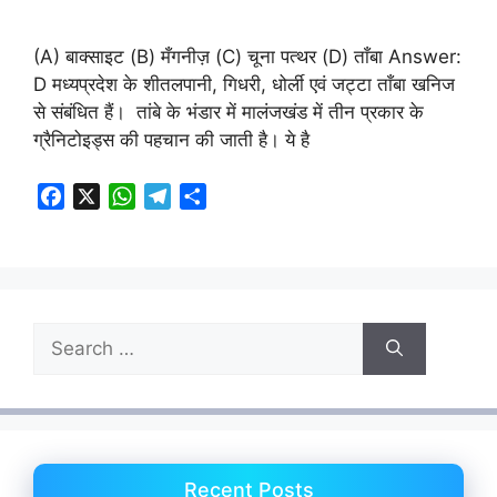
(A) बाक्साइट (B) मँगनीज़ (C) चूना पत्थर (D) ताँबा Answer:
D मध्यप्रदेश के शीतलपानी, गिधरी, धोर्ली एवं जट्टा ताँबा खनिज
से संबंधित हैं। तांबे के भंडार में मालंजखंड में तीन प्रकार के
ग्रैनिटोइड्स की पहचान की जाती है। ये है
F
X
W
T
S
a
h
e
h
c
a
l
a
e
t
e
r
b
s
g
e
o
A
r
Search
o
p
a
for:
k
p
m
Recent Posts