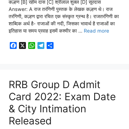
कल्हण [B] रहीम दास [C] श्रीलाल शुक्ल [D] सूरदास
Answer: A राज तरंगिणी पुस्तक के लेखक कल्हण थे। राज
तरंगिणी, कल्हण द्वारा रचित एक संस्कृत ग्रन्थ है। राजतरंगिणी का
शाब्दिक अर्थ है- राजाओं की नदी, जिसका भावार्थ है राजाओं का
इतिहास या समय प्रवाह इसमें कश्मीर का …
Read more
F
X
W
T
S
a
h
e
h
c
a
l
a
e
t
e
r
b
s
g
e
o
A
r
RRB Group D Admit
o
p
a
Card 2022: Exam Date
k
p
m
& City Intimation
Released