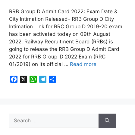
RRB Group D Admit Card 2022: Exam Date &
City Intimation Released- RRB Group D City
Intimation Link for RRC Group D 2019-20 exam
has been activated today on 09th August
2022. Railway Recruitment Board (RRBs) is
going to release the RRB Group D Admit Card
2022 for RRB Group-D 2022 Exam (RRC
01/2019) on its official …
Read more
F
X
W
T
S
a
h
e
h
c
a
l
a
e
t
e
r
b
s
g
e
o
A
r
Search
o
p
a
for:
k
p
m