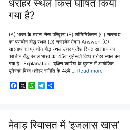
धरोहर स्थल किसे घोषित किया
गया है?
(A) भारत के मराठा सैन्य परिदृश्य (B) शांतिनिकेतन (C) सारनाथ
का प्राचीन बौद्ध स्थल (D) चराइदेव मैदाम Answer: (C)
सारनाथ का प्राचीन बौद्ध स्थल उत्तर प्रदेश स्थित सारनाथ का
प्राचीन बौद्ध स्थल भारत का 45वां यूनेस्को विश्व धरोहर स्थल बन
गया है। Explanation: दक्षिण कोरिया के बुसान में आयोजित
यूनेस्को विश्व धरोहर समिति के 48वें …
Read more
F
X
W
T
S
a
h
e
h
c
a
l
a
e
t
e
r
b
s
g
e
o
A
r
मेवाड़ रियासत में ‘इजलास खास’
o
p
a