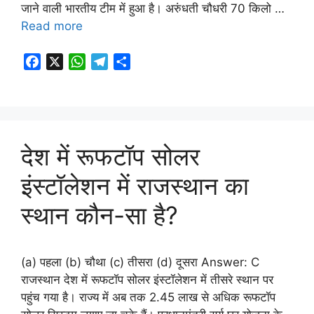
जाने वाली भारतीय टीम में हुआ है। अरुंधती चौधरी 70 किलो …
Read more
F
X
W
T
S
a
h
e
h
c
a
l
a
e
t
e
r
b
s
g
e
o
A
r
देश में रूफटॉप सोलर
o
p
a
इंस्टॉलेशन में राजस्थान का
k
p
m
स्थान कौन-सा है?
(a) पहला (b) चौथा (c) तीसरा (d) दूसरा Answer: C
राजस्थान देश में रूफटॉप सोलर इंस्टॉलेशन में तीसरे स्थान पर
पहुंच गया है। राज्य में अब तक 2.45 लाख से अधिक रूफटॉप