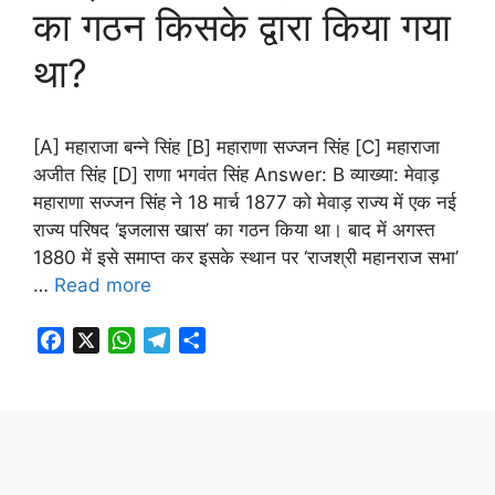
का गठन किसके द्वारा किया गया
k
p
m
था?
[A] महाराजा बन्ने सिंह [B] महाराणा सज्जन सिंह [C] महाराजा
अजीत सिंह [D] राणा भगवंत सिंह Answer: B व्याख्या: मेवाड़
महाराणा सज्जन सिंह ने 18 मार्च 1877 को मेवाड़ राज्य में एक नई
राज्य परिषद ‘इजलास खास’ का गठन किया था। बाद में अगस्त
1880 में इसे समाप्त कर इसके स्थान पर ‘राजश्री महानराज सभा’
…
Read more
F
X
W
T
S
a
h
e
h
c
a
l
a
e
t
e
r
b
s
g
e
o
A
r