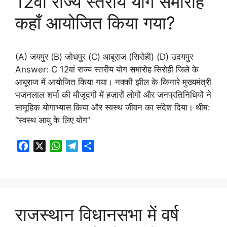
12वां राज्य स्तरीय योग समारोह
कहाँ आयोजित किया गया?
(A) जयपुर (B) जोधपुर (C) आबूराज (सिरोही) (D) उदयपुर
Answer: C 12वां राज्य स्तरीय योग समारोह सिरोही जिले के
आबूराज में आयोजित किया गया। नक्की झील के किनारे मुख्यमंत्री
भजनलाल शर्मा की मौजूदगी में हज़ारों लोगों और जनप्रतिनिधियों ने
सामूहिक योगाभ्यास किया और स्वस्थ जीवन का संदेश दिया। थीम:
“स्वस्थ आयु के लिए योग”
F
X
W
T
S
a
h
e
h
c
a
l
a
e
t
e
r
b
s
g
e
o
A
r
राजस्थान विधानसभा में वर्ष
o
p
a