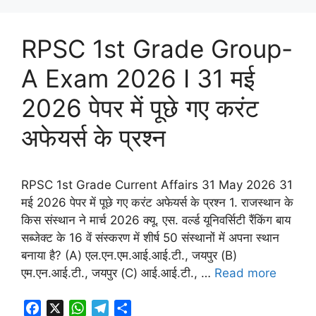
e
t
e
r
b
s
g
e
o
A
r
RPSC 1st Grade Group-
o
p
a
A Exam 2026 I 31 मई
k
p
m
2026 पेपर में पूछे गए करंट
अफेयर्स के प्रश्न
RPSC 1st Grade Current Affairs 31 May 2026 31
मई 2026 पेपर में पूछे गए करंट अफेयर्स के प्रश्न 1. राजस्थान के
किस संस्थान ने मार्च 2026 क्यू. एस. वर्ल्ड यूनिवर्सिटी रैंकिंग बाय
सब्जेक्ट के 16 वें संस्करण में शीर्ष 50 संस्थानों में अपना स्थान
बनाया है? (A) एल.एन.एम.आई.आई.टी., जयपुर (B)
एम.एन.आई.टी., जयपुर (C) आई.आई.टी., …
Read more
F
X
W
T
S