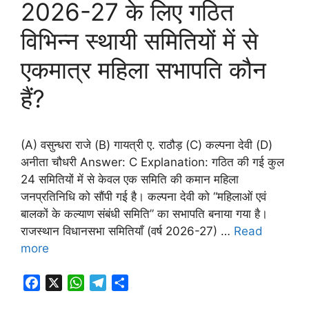
2026-27 के लिए गठित
k
p
m
विभिन्न स्थायी समितियों में से
एकमात्र महिला सभापति कौन
हैं?
(A) वसुन्धरा राजे (B) गायत्री ए. राठौड़ (C) कल्पना देवी (D)
अनीता चौधरी Answer: C Explanation: गठित की गई कुल
24 समितियों में से केवल एक समिति की कमान महिला
जनप्रतिनिधि को सौंपी गई है। कल्पना देवी को “महिलाओं एवं
बालकों के कल्याण संबंधी समिति” का सभापति बनाया गया है।
राजस्थान विधानसभा समितियाँ (वर्ष 2026-27) …
Read
more
F
X
W
T
S
a
h
e
h