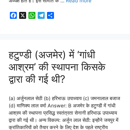
अध्यक्ष होते हैं। इस समिति के …
Read more
F
X
W
T
S
a
h
e
h
c
a
l
a
e
t
e
r
b
s
g
e
o
A
r
हटुण्डी (अजमेर) में ‘गांधी
o
p
a
आश्रम’ की स्थापना किसके
k
p
m
द्वारा की गई थी?
(a) अर्जुनलाल सेठी (b) हरिभाऊ उपाध्याय (c) जमनालाल बजाज
(d) माणिक्य लाल वर्मा Answer: B अजमेर के हटुण्डी में गांधी
आश्रम की स्थापना प्रसिद्ध स्वतंत्रता सेनानी हरिभाऊ उपाध्याय
द्वारा की गई थी। अन्य विकल्प: अर्जुन लाल सेठी: इन्होंने जयपुर में
क्रांतिकारियों को तैयार करने के लिए देश के पहले राष्ट्रीय