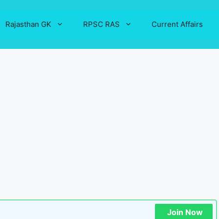
Rajasthan GK
RPSC RAS
Current Affairs
Join Now