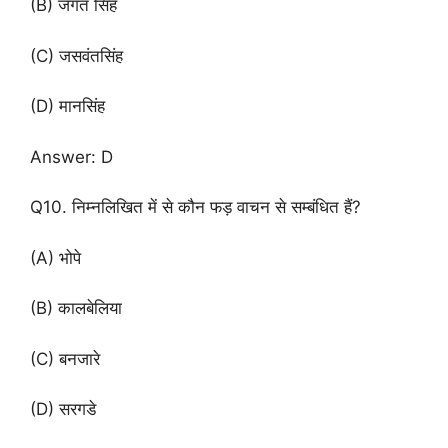
(B) जगत सिंह
(C) जसवंतसिंह
(D) मानसिंह
Answer: D
Q10. निम्नलिखित में से कौन फड़ वाचन से सम्बंधित हैं?
(A) भोपे
(B) कालबेलिया
(C) बनजारे
(D) सरगडे