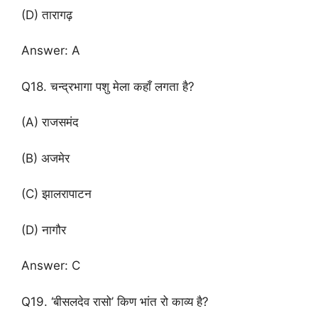
(D) तारागढ़
Answer: A
Q18. चन्द्रभागा पशु मेला कहाँ लगता है?
(A) राजसमंद
(B) अजमेर
(C) झालरापाटन
(D) नागौर
Answer: C
Q19. ‘बीसलदेव रासो’ किण भांत रो काव्य है?