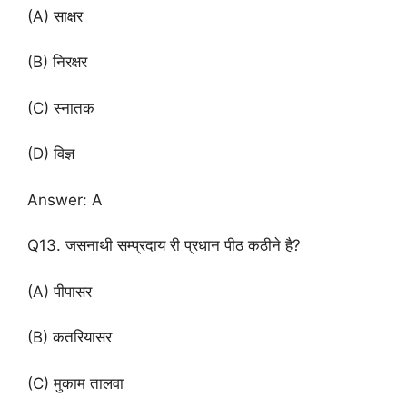
(A) साक्षर
(B) निरक्षर
(C) स्नातक
(D) विज्ञ
Answer: A
Q13. जसनाथी सम्प्रदाय री प्रधान पीठ कठीने है?
(A) पीपासर
(B) कतरियासर
(C) मुकाम तालवा