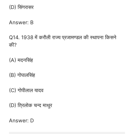
(D) सिंगरासर
Answer: B
Q14. 1938 में करौली राज्य प्रजामण्डल की स्थापना किसने
की?
(A) मदनसिंह
(B) गोपालसिंह
(C) गोपीलाल यादव
(D) त्रिलोक चन्द माथुर
Answer: D