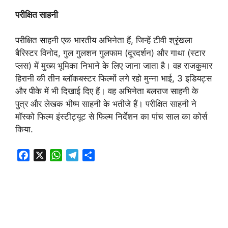
परीक्षित
साहनी
परीक्षित साहनी एक भारतीय अभिनेता हैं, जिन्हें टीवी श्रृंखला
बैरिस्टर विनोद, गुल गुलशन गुलफाम (दूरदर्शन) और गाथा (स्टार
प्लस) में मुख्य भूमिका निभाने के लिए जाना जाता है। वह राजकुमार
हिरानी की तीन ब्लॉकबस्टर फिल्मों लगे रहो मुन्ना भाई, 3 इडियट्स
और पीके में भी दिखाई दिए हैं। वह अभिनेता बलराज साहनी के
पुत्र और लेखक भीष्म साहनी के भतीजे हैं। परीक्षित साहनी ने
मॉस्को फिल्म इंस्टीट्यूट से फिल्म निर्देशन का पांच साल का कोर्स
किया.
F
X
W
T
S
a
h
e
h
c
a
l
a
e
t
e
r
b
s
g
e
o
A
r