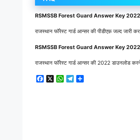
RSMSSB Forest Guard Answer Key 202
राजस्थान फॉरेस्ट गार्ड आन्सर की पीडीएफ़ जल्द जारी क
RSMSSB Forest Guard Answer Key 202
राजस्थान फॉरेस्ट गार्ड आन्सर की 2022 डाउनलोड करने 
F
X
W
T
S
a
h
e
h
c
a
l
a
e
t
e
r
b
s
g
e
o
A
r
o
p
a
k
p
m