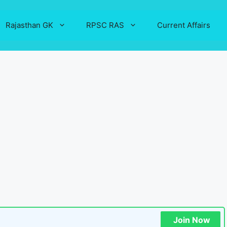
Rajasthan GK
RPSC RAS
Current Affairs
Join Now