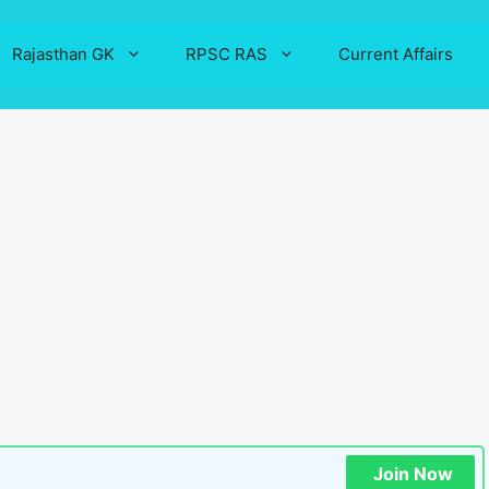
Rajasthan GK
RPSC RAS
Current Affairs
Join Now