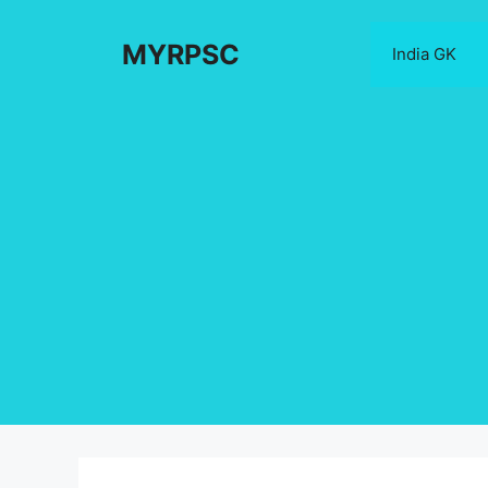
Skip
to
MYRPSC
India GK
content