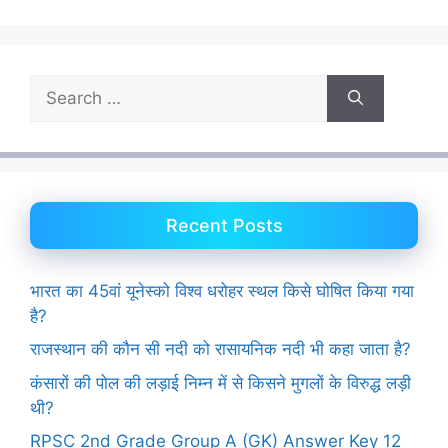
c
a
l
a
e
t
e
r
b
s
g
e
o
A
r
Search
o
p
a
for:
k
p
m
Recent Posts
भारत का 45वां यूनेस्को विश्व धरोहर स्थल किसे घोषित किया गया
है?
राजस्थान की कौन सी नदी को रासायनिक नदी भी कहा जाता है?
कंसारों की पोल की लड़ाई निम्न में से किसने मुगलों के विरुद्ध लड़ी
थी?
RPSC 2nd Grade Group A (GK) Answer Key 12