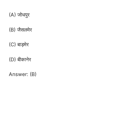
(A) जोधपुर
(B) जैसलमेर
(C) बाड़मेर
(D) बीकानेर
Answer: (B)