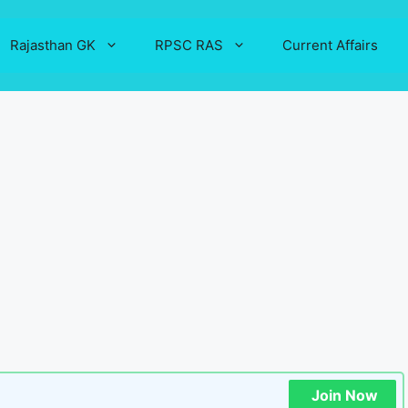
Rajasthan GK
RPSC RAS
Current Affairs
Join Now