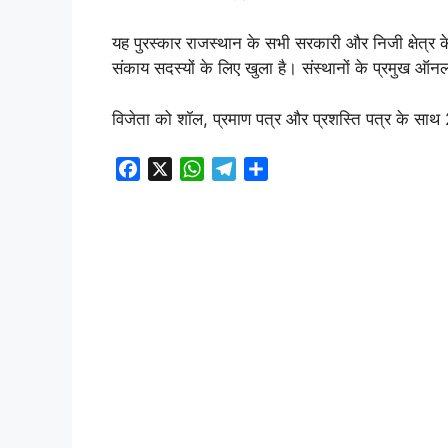
यह पुरस्कार राजस्थान के सभी सरकारी और निजी क्षेत्र क
संकाय सदस्यों के लिए खुला है। संस्थानों के प्रमुख ऑ
विजेता को शॉल, प्रमाण पत्र और प्रशस्ति पत्र के सा
F
X
W
T
S
a
h
e
h
c
a
l
a
e
t
e
r
b
s
g
e
o
A
r
o
p
a
k
p
m