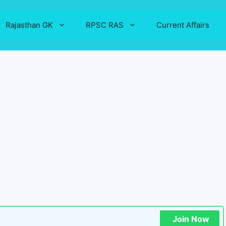
Rajasthan GK
RPSC RAS
Current Affairs
Join Now