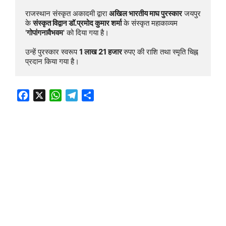
राजस्थान संस्कृत अकादमी द्वारा 
अखिल भारतीय माघ पुरस्कार
 जयपुर 
के 
संस्कृत विद्वान डॉ.प्रमोद कुमार शर्मा
 के संस्कृत महाकाव्यम 
'
गोपांगनावैभवम
' को दिया गया है।

उन्हें पुरस्कार स्वरूप 
1 लाख 21 हजार 
रुपए की राशि तथा स्मृति चिह्न 
प्रदान किया गया है।
F
X
W
T
S
a
h
e
h
c
a
l
a
e
t
e
r
b
s
g
e
o
A
r
o
p
a
k
p
m