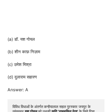
(a) डॉ. यश गोयल
(b) शीन काफ़ निज़ाम
(c) उमेश मिश्रा
(d) दुलाराम सहारण
Answer: A
विविध विधाओं के अंतर्गत कन्हैयालाल सहल पुरस्कार जयपुर के 
व्यंग्यकार 
यश गोयल 
को उनकी 
कृति ‘नामुमकिन नेता
’ के लिये दिया 