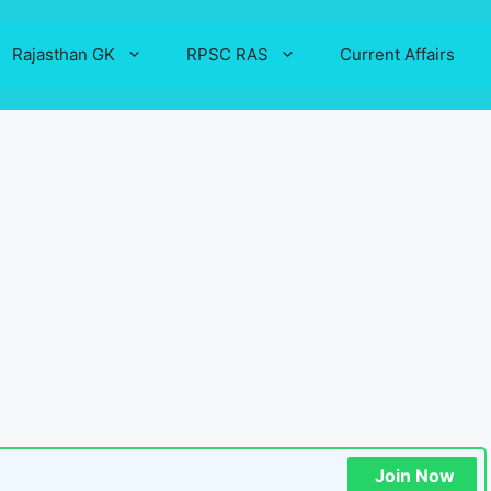
Rajasthan GK
RPSC RAS
Current Affairs
Join Now