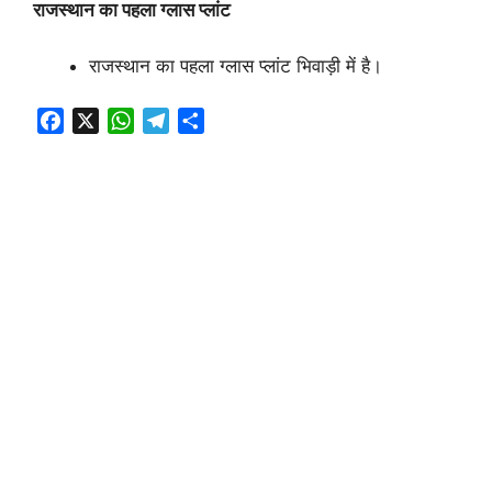
राजस्थान
का पहला
ग्लास
प्लांट
राजस्थान का पहला ग्लास प्लांट भिवाड़ी में है।
F
X
W
T
S
a
h
e
h
c
a
l
a
e
t
e
r
b
s
g
e
o
A
r
o
p
a
k
p
m