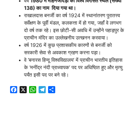
वर्ष
1980 में मोहनजोदड़ो को विश्व विरासत स्थल (संख्या
138) का नाम दिया गया था।
राखालदास बनर्जी का वर्ष 1924 में स्थानांतरण पुरातत्त्व
सर्वेक्षण के पूर्वी मंडल, कलकत्ता में हो गया, जहाँ वे लगभग
दो वर्ष तक रहे। इस छोटी-सी अवधि में उन्होंने पहाड़पुर के
प्राचीन मंदिर का उल्लेखनीय उत्खनन करवाया।
वर्ष 1926 में कुछ प्रशासकीय कारणों से बनर्जी को
सरकारी सेवा से अवकाश ग्रहण करना पड़ा।
वे ‘बनारस हिन्दू विश्वविद्यालय’ में प्राचीन भारतीय इतिहास
के ‘मनींद्र नंदी प्राध्यापक’ पद पर अधिष्ठित हुए और मृत्यु
पर्यंत इसी पद पर बने रहे।
F
X
W
T
S
a
h
e
h
c
a
l
a
e
t
e
r
b
s
g
e
o
A
r
o
p
a