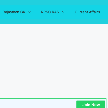
Rajasthan GK
RPSC RAS
Current Affairs
Join Now