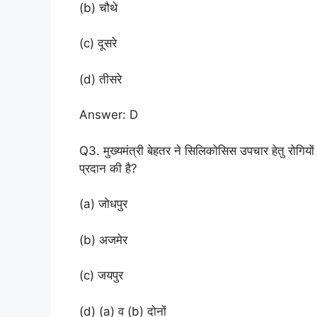
(b) चौथे
(c) दूसरे
(d) तीसरे
Answer: D
Q3. मुख्यमंत्री बेहतर ने सिलिकोसिस उपचार हेतु रोगियों म
प्रदान की है?
(a) जोधपुर
(b) अजमेर
(c) जयपुर
(d) (a) व (b) दोनों