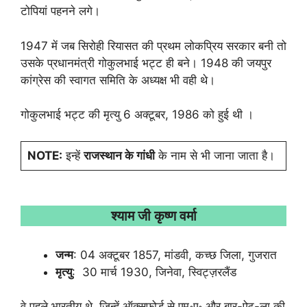
टोपियां पहनने लगे।
1947 में जब सिरोही रियासत की प्रथम लोकप्रिय सरकार बनी तो
उसके प्रधानमंत्री गोकुलभाई भट्ट ही बने। 1948 की जयपुर
कांग्रेस की स्वागत समिति के अध्यक्ष भी वही थे।
गोकुलभाई भट्ट की मृत्यु 6 अक्टूबर, 1986 को हुई थी ।
NOTE:
इन्हें
राजस्थान के गांधी
के नाम से भी जाना जाता है।
श्याम जी कृष्ण वर्मा
जन्म
: 04 अक्टूबर 1857, मांडवी, कच्छ जिला, गुजरात
मृत्यु
: 30 मार्च 1930, जिनेवा, स्विट्ज़रलैंड
वे पहले भारतीय थे, जिन्हें ऑक्सफोर्ड से एम॰ए॰ और बार-ऐट-ला की