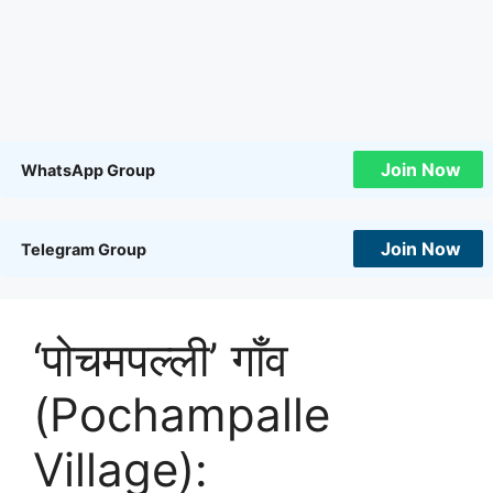
Join Now
WhatsApp Group
Join Now
Telegram Group
‘पोचमपल्ली’ गाँव
(Pochampalle
Village):