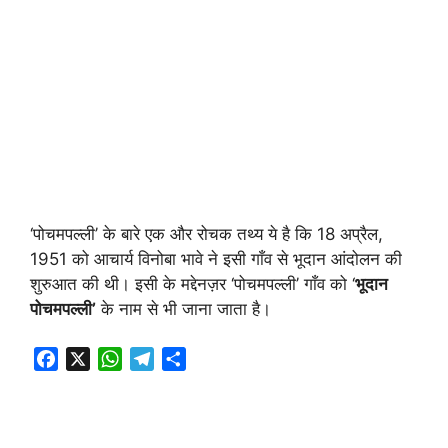
‘पोचमपल्ली’ के बारे एक और रोचक तथ्य ये है कि 18 अप्रैल,
1951 को आचार्य विनोबा भावे ने इसी गाँव से भूदान आंदोलन की
शुरुआत की थी। इसी के मद्देनज़र ‘पोचमपल्ली’ गाँव को ‘
भूदान
पोचमपल्ली’
के नाम से भी जाना जाता है।
F
X
W
T
S
a
h
e
h
c
a
l
a
e
t
e
r