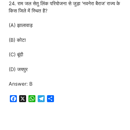
24. राम जल सेतु लिंक परियोजना से जुड़ा ‘नवनेरा बैराज’ राज्य के
किस जिले में स्थित है?
(A) झालावाड़
(B) कोटा
(C) बूंदी
(D) जयपुर
Answer: B
F
X
W
T
S
a
h
e
h
c
a
l
a
e
t
e
r
b
s
g
e