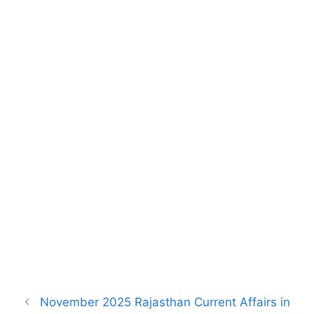
o
A
r
o
p
a
k
p
m
November 2025 Rajasthan Current Affairs in