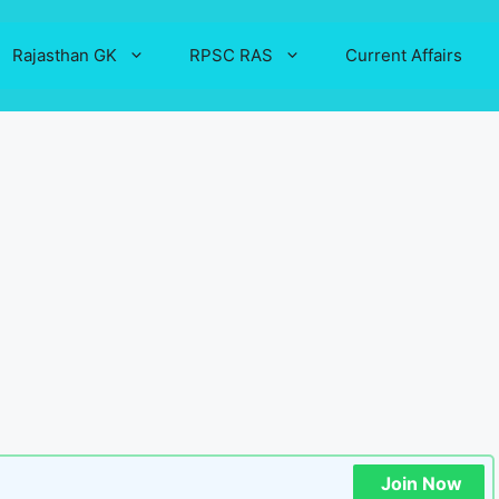
Rajasthan GK
RPSC RAS
Current Affairs
Join Now