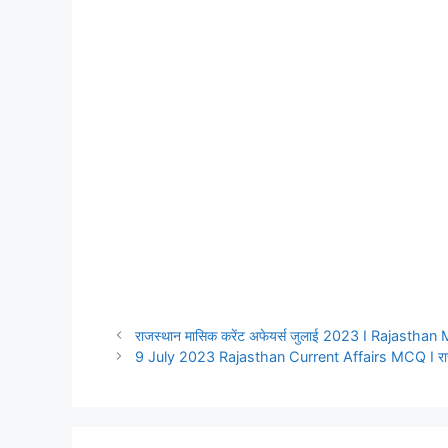
a
h
e
h
c
a
l
a
e
t
e
r
b
s
g
e
o
A
r
o
p
a
k
p
m
राजस्थान मासिक करेंट अफेयर्स जुलाई 2023 I Rajasth
9 July 2023 Rajasthan Current Affairs MCQ I राज