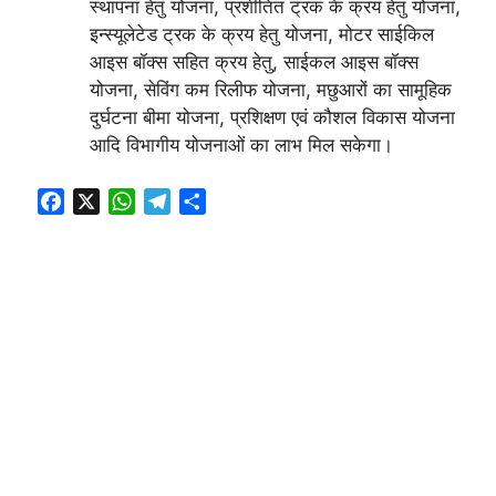
स्थापना हेतु योजना, प्रशीतित ट्रक के क्रय हेतु योजना,
इन्स्यूलेटेड ट्रक के क्रय हेतु योजना, मोटर साईकिल
आइस बॉक्स सहित क्रय हेतु, साईकल आइस बॉक्स
योजना, सेविंग कम रिलीफ योजना, मछुआरों का सामूहिक
दुर्घटना बीमा योजना, प्रशिक्षण एवं कौशल विकास योजना
आदि विभागीय योजनाओं का लाभ मिल सकेगा।
F
X
W
T
S
a
h
e
h
c
a
l
a
e
t
e
r
b
s
g
e
o
A
r
o
p
a
k
p
m