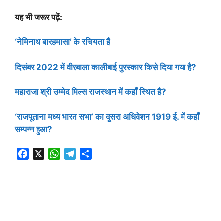
यह भी जरूर पढ़ें:
‘नेमिनाथ बारहमासा’ के रचियता हैं
दिसंबर 2022 में वीरबाला कालीबाई पुरस्कार किसे दिया गया है?
महाराजा श्री उम्मेद मिल्स राजस्थान में कहाँ स्थित है?
‘राजपूताना मध्य भारत सभा’ का दूसरा अधिवेशन 1919 ई. में कहाँ
सम्पन्‍न हुआ?
F
X
W
T
S
a
h
e
h
c
a
l
a
e
t
e
r
b
s
g
e
o
A
r