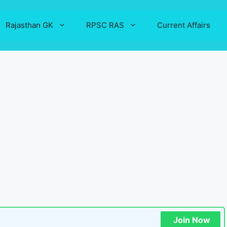
Rajasthan GK
RPSC RAS
Current Affairs
Join Now