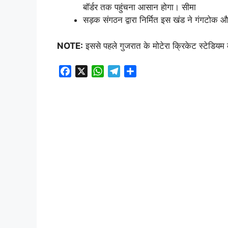
बॉर्डर तक पहुंचना आसान होगा। सीमा
सड़क संगठन द्वारा निर्मित इस खंड ने गंगटोक
NOTE:
इससे पहले गुजरात के मोटेरा क्रिकेट स्टेडियम
F
X
W
T
S
a
h
e
h
c
a
l
a
e
t
e
r
b
s
g
e
o
A
r
o
p
a
k
p
m