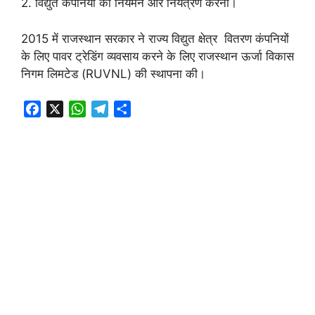
2. विद्युत कंपनियों का नियमन और नियंत्रण करना।
2015 में राजस्थान सरकार ने राज्य विद्युत क्षेत्र वितरण कंपनियों
के लिए पावर ट्रेडिंग व्यवसाय करने के लिए राजस्थान ऊर्जा विकास
निगम लिमटेड (RUVNL) की स्थापना की।
F
X
W
T
S
a
h
e
h
c
a
l
a
e
t
e
r
b
s
g
e
o
A
r
o
p
a
k
p
m